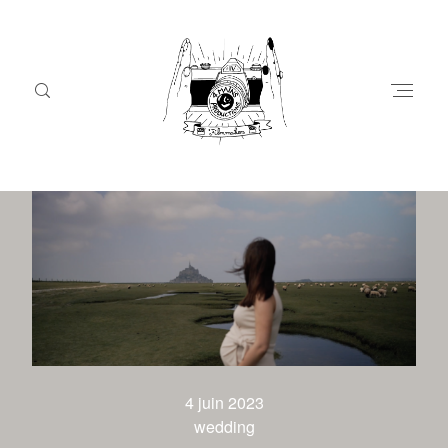
Tag: grossesse
HOME
QUI SOMMES NOUS ?
VIDÉO
4 juin 2023
wedding
PHOTOS